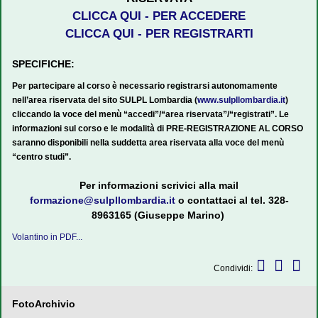
CLICCA QUI - PER ACCEDERE
CLICCA QUI - PER REGISTRARTI
SPECIFICHE:
Per partecipare al corso è necessario registrarsi autonomamente
nell’area riservata del sito SULPL Lombardia (
www.sulpllombardia.it
)
cliccando la voce del menù “accedi”/“area riservata”/“registrati”. Le
informazioni sul corso e le modalità di PRE-REGISTRAZIONE AL CORSO
saranno disponibili nella suddetta area riservata alla voce del menù
“centro studi”.
Per informazioni scrivici alla mail
formazione@sulpllombardia.it
o contattaci al tel. 328-
8963165 (Giuseppe Marino)
Volantino in PDF...
Condividi:
FotoArchivio