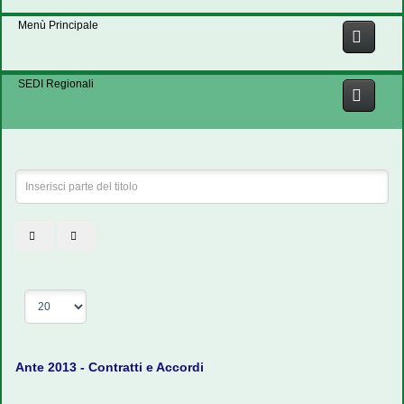
Menù Principale
SEDI Regionali
Inserisci
parte
del
titolo
Visualizza
n.
Ante 2013 - Contratti e Accordi